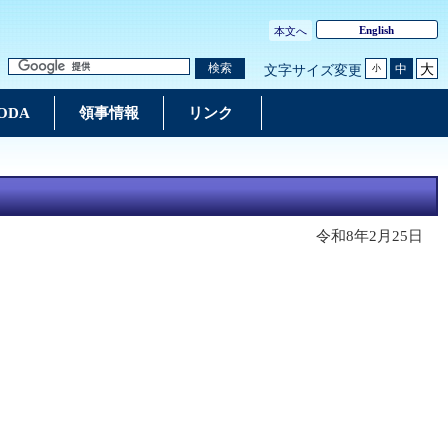
English
本文へ
大
検索
中
文字サイズ変更
小
ODA
領事情報
リンク
令和8年2月25日